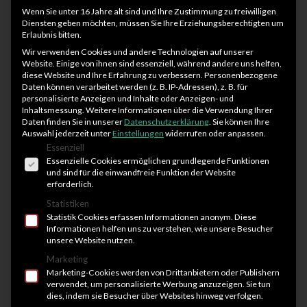
Wenn Sie unter 16 Jahre alt sind und Ihre Zustimmung zu freiwilligen
Diensten geben möchten, müssen Sie Ihre Erziehungsberechtigten um
Erlaubnis bitten.
Wir verwenden Cookies und andere Technologien auf unserer
Website. Einige von ihnen sind essenziell, während andere uns helfen,
diese Website und Ihre Erfahrung zu verbessern.
Personenbezogene
Daten können verarbeitet werden (z. B. IP-Adressen), z. B. für
personalisierte Anzeigen und Inhalte oder Anzeigen- und
Henri Leuschner
Inhaltsmessung.
Weitere Informationen über die Verwendung Ihrer
Daten finden Sie in unserer
Datenschutzerklärung
.
Sie können Ihre
Rehasport Orthopädie Tanzworkout / Zumba
Auswahl jederzeit unter
Einstellungen
widerrufen oder anpassen.
Es folgt eine Liste der Service-Gruppen, für die eine 
Essenziell
Essenzielle Cookies ermöglichen grundlegende Funktionen
und sind für die einwandfreie Funktion der Website
erforderlich.
Statistiken
Statistik Cookies erfassen Informationen anonym. Diese
Informationen helfen uns zu verstehen, wie unsere Besucher
unsere Website nutzen.
Marketing
Marketing-Cookies werden von Drittanbietern oder Publishern
verwendet, um personalisierte Werbung anzuzeigen. Sie tun
dies, indem sie Besucher über Websites hinweg verfolgen.