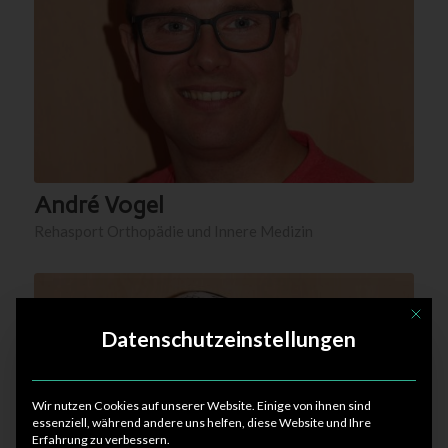
André Vogel
Rehasport Orthopädie und Innere Medizin
Mit die
Datenschutzeinstellungen
Wir nutzen Cookies auf unserer Website. Einige von ihnen sind
essenziell, während andere uns helfen, diese Website und Ihre
Erfahrung zu verbessern.