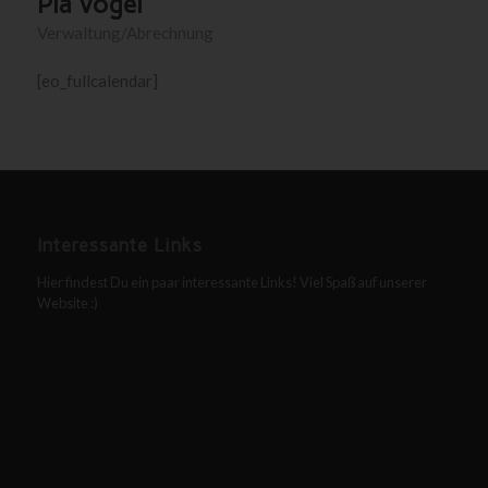
Pia Vogel
Verwaltung/Abrechnung
[eo_fullcalendar]
Interessante Links
Hier findest Du ein paar interessante Links! Viel Spaß auf unserer
Website :)