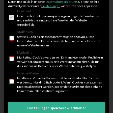
Daten finden Sie in unserer
Datenschutzerklärung
.
Sie können Ihre
Auswahl jederzeit unter
Einstellungen
widerrufen oder anpassen.
Belgern
Es folgt eine Liste der Service-Gruppen, für die eine 
Essenziell
Essenzielle Cookies ermöglichen grundlegende Funktionen
und sind für die einwandfreie Funktion der Website
erforderlich.
Doberschütz
Statistiken
Statistik Cookies erfassen Informationen anonym. Diese
Informationen helfen uns zu verstehen, wie unsere Besucher
unsere Website nutzen.
Eilenburg
Marketing
Marketing-Cookies werden von Drittanbietern oder Publishern
verwendet, um personalisierte Werbung anzuzeigen. Sie tun
Gerichshain
dies, indem sie Besucher über Websites hinweg verfolgen.
Externe Medien
Inhalte von Videoplattformen und Social-Media-Plattformen
werden standardmäßig blockiert. Wenn Cookies von externen
Großtreben
Medien akzeptiert werden, bedarf der Zugriff auf diese Inhalte
keiner manuellen Zustimmung mehr.
Kossa
Einstellungen speichern & schließen