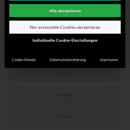
Langenreichenbach
Alle akzeptieren
Nur essenzielle Cookies akzeptieren
Laußig
Individuelle Cookie-Einstellungen
Melpitz
Cookie-Details
Datenschutzerklärung
Impressum
Mockrehna
Röcknitz
Schöna