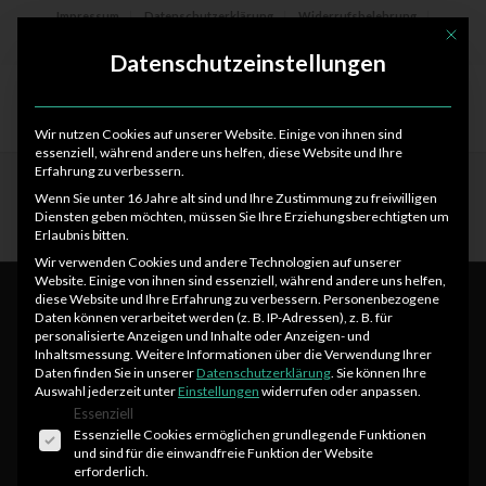
Impressum
Datenschutzerklärung
Widerrufsbelehrung
Mit die
AGB
Datenschutzeinstellungen
Wir nutzen Cookies auf unserer Website. Einige von ihnen sind
essenziell, während andere uns helfen, diese Website und Ihre
Erfahrung zu verbessern.
Wenn Sie unter 16 Jahre alt sind und Ihre Zustimmung zu freiwilligen
Diensten geben möchten, müssen Sie Ihre Erziehungsberechtigten um
Erlaubnis bitten.
Wir verwenden Cookies und andere Technologien auf unserer
Website. Einige von ihnen sind essenziell, während andere uns helfen,
diese Website und Ihre Erfahrung zu verbessern.
Personenbezogene
Daten können verarbeitet werden (z. B. IP-Adressen), z. B. für
Interessante Links
personalisierte Anzeigen und Inhalte oder Anzeigen- und
Inhaltsmessung.
Weitere Informationen über die Verwendung Ihrer
Daten finden Sie in unserer
Datenschutzerklärung
.
Sie können Ihre
Hier findest Du ein paar interessante Links! Viel Spaß auf unserer
Auswahl jederzeit unter
Einstellungen
widerrufen oder anpassen.
Website :)
Es folgt eine Liste der Service-Gruppen, für die eine 
Essenziell
Essenzielle Cookies ermöglichen grundlegende Funktionen
und sind für die einwandfreie Funktion der Website
erforderlich.