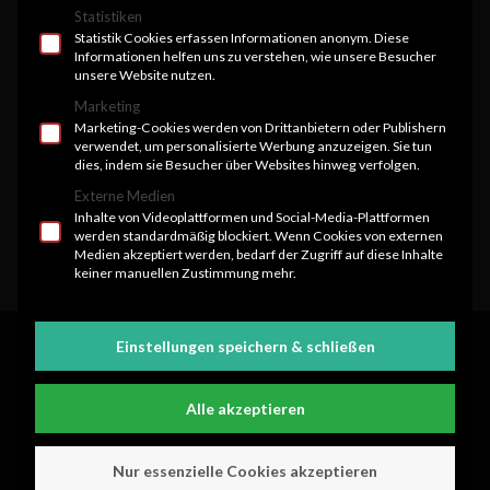
Statistiken
Statistik Cookies erfassen Informationen anonym. Diese
Informationen helfen uns zu verstehen, wie unsere Besucher
unsere Website nutzen.
Marketing
Marketing-Cookies werden von Drittanbietern oder Publishern
verwendet, um personalisierte Werbung anzuzeigen. Sie tun
dies, indem sie Besucher über Websites hinweg verfolgen.
Externe Medien
Archiv
Inhalte von Videoplattformen und Social-Media-Plattformen
werden standardmäßig blockiert. Wenn Cookies von externen
Medien akzeptiert werden, bedarf der Zugriff auf diese Inhalte
keiner manuellen Zustimmung mehr.
© Copyright - Fit n Mobil
Einstellungen speichern & schließen
Alle akzeptieren
Nur essenzielle Cookies akzeptieren